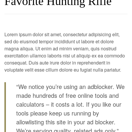
Favorite Hunting Rifle
Lorem ipsum dolor sit amet, consectetur adipisicing elit,
sed do eiusmod tempor incididunt ut labore et dolore
magna aliqua. Ut enim ad minim veniam, quis nostrud
exercitation ullamco laboris nisi ut aliquip ex ea commodo
consequat. Duis aute irure dolor in reprehenderit in
voluptate velit esse cillum dolore eu fugiat nulla pariatur.
“We notice you’re using an adblocker. We
made hundreds of free online tools and
calculators – it costs a lot. If you like our
tools please keep us running by
allowlisting this site in your ad blocker.
We’re serving quality, related ads only.”