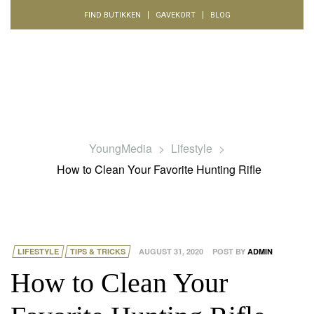
FIND BUTIKKEN
GAVEKORT
BLOG
YoungMedia
>
Lifestyle
>
How to Clean Your Favorite Hunting Rifle
LIFESTYLE
TIPS & TRICKS
AUGUST 31, 2020
POST BY
ADMIN
How to Clean Your