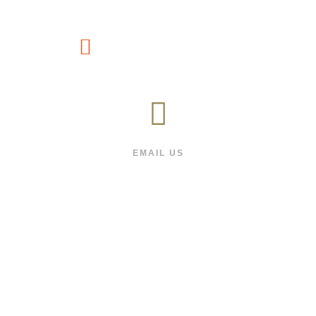
CUSTOMER SERVICE
(1800) 88-66-991
EMAIL US
We will respond as quickly as we can
FOLLOW US