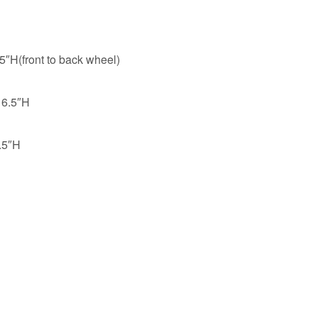
5″H(front to back wheel)
16.5″H
.5″H