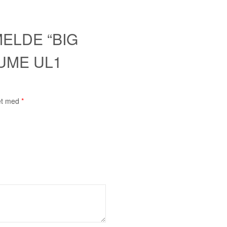
ELDE “BIG
UME UL1
et med
*