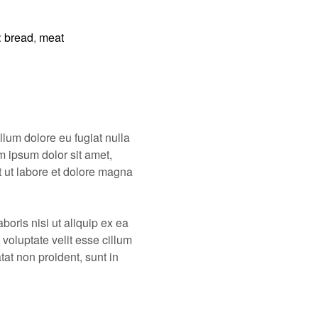
:
bread
,
meat
illum dolore eu fugiat nulla
m ipsum dolor sit amet,
t ut labore et dolore magna
oris nisi ut aliquip ex ea
voluptate velit esse cillum
tat non proident, sunt in