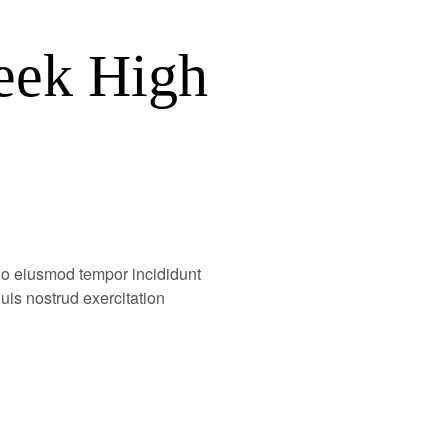
eek High
 do eiusmod tempor incididunt
uis nostrud exercitation