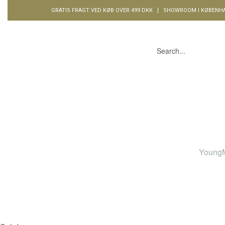
GRATIS FRAGT VED KØB OVER 499 DKK
SHOWROOM I KØBENH
PAGES
404
Young