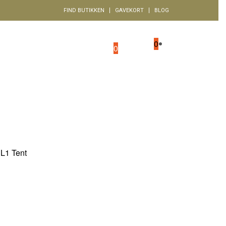
FIND BUTIKKEN
GAVEKORT
BLOG
Kurv
0
Ønskeliste
0
Konto
SINGLE POST
L1 Tent