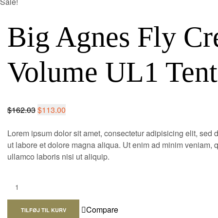
Sale!
Big Agnes Fly Cr
Volume UL1 Tent
$
162.03
$
113.00
Lorem ipsum dolor sit amet, consectetur adipisicing elit, sed
ut labore et dolore magna aliqua. Ut enim ad minim veniam, q
ullamco laboris nisi ut aliquip.
Quantity:
Compare
TILFØJ TIL KURV