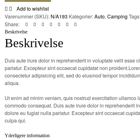
Add to wishlist
Varenummer (SKU):
N/A193
Kategorier:
Auto
,
Camping
Tags
Share:
Beskrivelse
Beskrivelse
Duis aute irure dolor in reprehenderit in voluptate velit esse c
pariatur. Excepteur sint occaecat cupidatat non proident.Lore
consectetur adipisicing elit, sed do eiusmod tempor incididun
aliqua.
Ut enim ad minim veniam, quis nostrud exercitation ullamco lab
commodo consequat. Duis aute irure dolor in reprehenderit in 
dolore eu fugiat nulla pariatur. Excepteur sint occaecat cupida
culpa qui.
Yderligere information