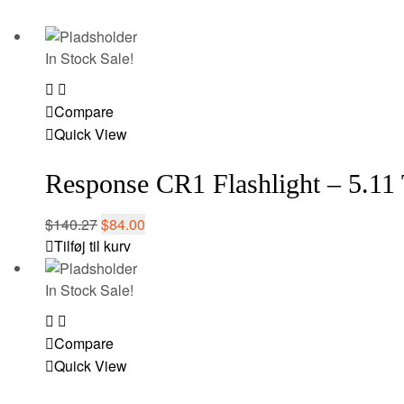
In Stock
Sale!
Add
to
Compare
wishlist
Quick View
Response CR1 Flashlight – 5.11 
$
140.27
$
84.00
Tilføj til kurv
In Stock
Sale!
Add
to
Compare
wishlist
Quick View