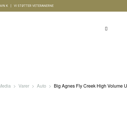
AVN K
VI STØTTER VETERANERNE
BLOG LEFT SIDEBAR
BLOG RIGHT SIDEBAR
Media
>
Varer
>
Auto
>
Big Agnes Fly Creek High Volume U