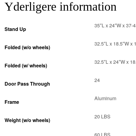
Yderligere information
35″L x 24″W x 37-4
Stand Up
32.5″L x 18.5″W x 
Folded (w/o wheels)
32.5″L x 24″W x 18
Folded (w/ wheels)
24
Door Pass Through
Aluminum
Frame
20 LBS
Weight (w/o wheels)
60 LBS